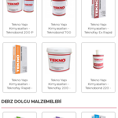
Tekno Yapı
Tekno Yapı
Tekno Yapı
Kimyasalları -
Kimyasalları -
Kimyasalları -
Teknobond 200 P
Teknobond 700
Teknofay Ex Rapid
(İki Bileşenli) - R2T
(İki Bileşenli) - Derz
- Hızlı Sertleşen
Sınıfı Poliüretan
Dolgu ve Yapıştırıcı
Seramik Yapıştırıcı
Yapıştırma
Macunu
Tekno Yapı
Tekno Yapı
Tekno Yapı
Kimyasalları -
Kimyasalları -
Kimyasalları -
Teknofay Rapid -
Teknofay 200 -
Teknobond 220 -
Hızlı Sertleşen
Kullanıma Hazır
Mermer ve Taş
Seramik Yapıştırıcı
Pasta Tipi
Yapıştırıcı
Yapıștırıcı
DERZ DOLGU MALZEMELERİ