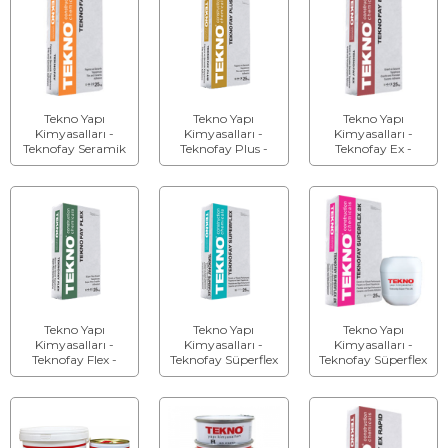
Tekno Yapı
Tekno Yapı
Tekno Yapı
Kimyasalları -
Kimyasalları -
Kimyasalları -
Teknofay Seramik
Teknofay Plus -
Teknofay Ex -
ve Fayans
Seramik ve Fayans
Seramik ve Granit
Yapıştırıcı
Yapıştırıcı
Yapıştırıcı
Tekno Yapı
Tekno Yapı
Tekno Yapı
Kimyasalları -
Kimyasalları -
Kimyasalları -
Teknofay Flex -
Teknofay Süperflex
Teknofay Süperflex
Seramik ve Granit
- Seramik
2k (İki Bileşenli) -
Yapıştırıcı
Yapıştırıcı
Seramik Yapıştırıcı