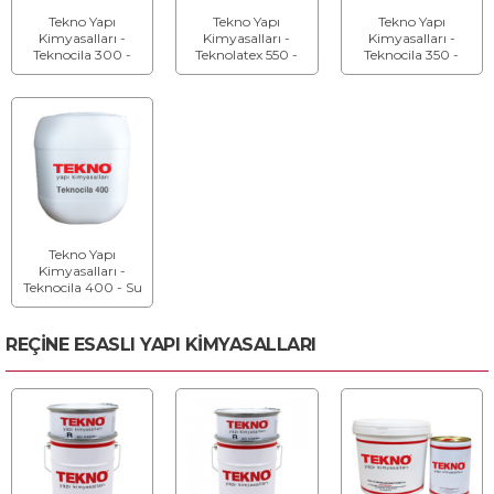
Tekno Yapı
Tekno Yapı
Tekno Yapı
Kimyasalları -
Kimyasalları -
Kimyasalları -
Teknocila 300 -
Teknolatex 550 -
Teknocila 350 -
Beton Cilası
Polimer Esaslı Taş
Yüksek
ve Toprak
Performanslı
Sertleştirici
Beton Cilası
Tekno Yapı
Kimyasalları -
Teknocila 400 - Su
Bazlı Beton Cilası
REÇİNE ESASLI YAPI KİMYASALLARI