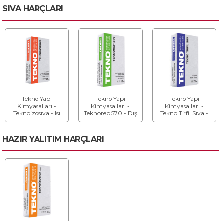
SIVA HARÇLARI
Tekno Yapı
Tekno Yapı
Tekno Yapı
Kimyasalları -
Kimyasalları -
Kimyasalları -
Teknoizosıva - Isı
Teknorep 570 - Dış
Tekno Tirfil Sıva -
Yalıtım Levha
Cepheler için
Elyaflı Tirfil Sıva
Sıvası
Termal Sıva
HAZIR YALITIM HARÇLARI