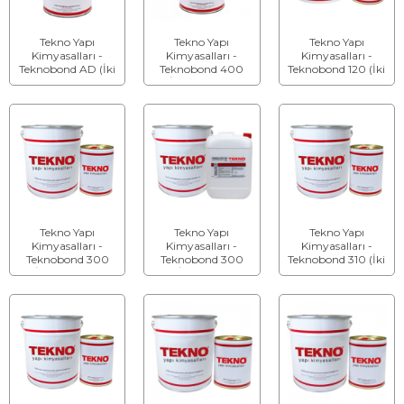
Tekno Yapı
Tekno Yapı
Tekno Yapı
Kimyasalları -
Kimyasalları -
Kimyasalları -
Teknobond AD (İki
Teknobond 400
Teknobond 120 (İki
Bileşenli) - Epoksi
(İki Bileşenli) -
Bileşenli) - Epoksi
Esaslı Aderans ve
Ankraj ve Montaj
Esaslı Su Bazlı
Nemli Yüzey Astarı
Harcı
Astar
Tekno Yapı
Tekno Yapı
Tekno Yapı
Kimyasalları -
Kimyasalları -
Kimyasalları -
Teknobond 300
Teknobond 300
Teknobond 310 (İki
(İki Bileşenli) -
NB (İki Bileşenli) -
Bileşenli) - Astar
Laminasyon
Epoksi Astar
Malzemesi
Epoksisi