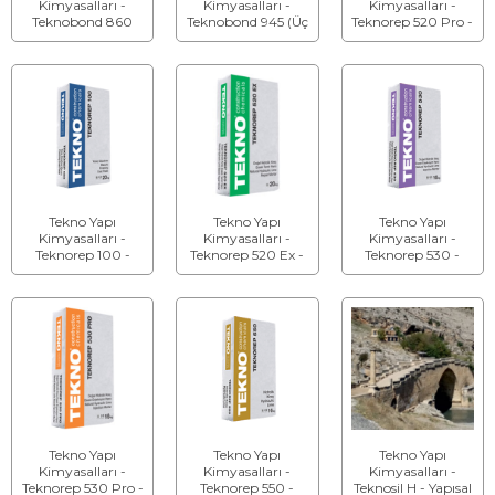
Kimyasalları -
Kimyasalları -
Kimyasalları -
Teknobond 860
Teknobond 945 (Üç
Teknorep 520 Pro -
(Üç Bileşenli) -
Bileşenli) - Epoksi
Hidrolik Kireç Esaslı
Epoksi Tamir Harcı
Grout Harcı
Tamir Harcı
Tekno Yapı
Tekno Yapı
Tekno Yapı
Kimyasalları -
Kimyasalları -
Kimyasalları -
Teknorep 100 -
Teknorep 520 Ex -
Teknorep 530 -
Çimento Esaslı
Doğal Hidrolik
Doğal Hidrolik
Düzeltme Macunu
Kireç Esaslı Tamir
Kireç Esaslı
Harcı
Enjeksiyon Harcı
Tekno Yapı
Tekno Yapı
Tekno Yapı
Kimyasalları -
Kimyasalları -
Kimyasalları -
Teknorep 530 Pro -
Teknorep 550 -
Teknosil H - Yapısal