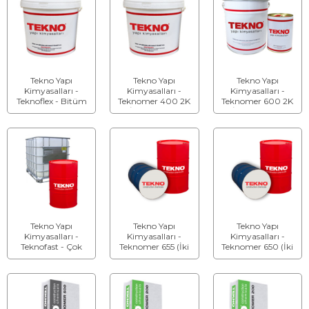
Tekno Yapı
Tekno Yapı
Tekno Yapı
Kimyasalları -
Kimyasalları -
Kimyasalları -
Teknoflex - Bitüm
Teknomer 400 2K
Teknomer 600 2K
Kauçuk Esaslı Su
(İki Bileşenli) -
(İki Bileşenli) -
Yalıtım Malzemesi
Polimer Bitüm Su
Poliüretan-Bitüm
Yalıtım Malzemesi
Esaslı Su Yalıtım
Malzemesi
Tekno Yapı
Tekno Yapı
Tekno Yapı
Kimyasalları -
Kimyasalları -
Kimyasalları -
Teknofast - Çok
Teknomer 655 (İki
Teknomer 650 (İki
Hızlı Kuruyan
Bileşenli) - Hibrit
Bileşenli) - Saf
Bitüm Kauçuk Sıvı
Polyurea Kaplama
Polyurea Kaplama
Membran