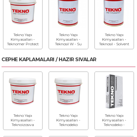
Tekno Yapı
Tekno Yapı
Tekno Yapı
Kimyasalları -
Kimyasalları -
Kimyasalları -
Teknomer Protect
Teknosil W - Su
Teknosil - Solvent
- Su Bazlı
Bazlı Su İtici
Bazlı Su İtici
Soyulabilir
Yalıtım Malzemesi
Emprenye Yalıtım
Kaplama
Malzemesi
CEPHE KAPLAMALARI / HAZIR SIVALAR
Tekno Yapı
Tekno Yapı
Tekno Yapı
Kimyasalları -
Kimyasalları -
Kimyasalları -
Teknoizosıva
Teknodeko
Teknodeko -
Organik - Akrilik
Organik - Dış
Dekoratif Sıva
Esaslı Organik Sıva
Cephe Kaplaması