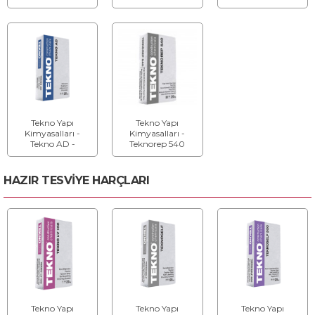
Doğal Hidrolik
Doğal Hidrolik
Taș Güçlendirici
Kireç Esaslı Harç
Kireç
Tekno Yapı
Tekno Yapı
Kimyasalları -
Kimyasalları -
Tekno AD -
Teknorep 540
Aderans Artırıcı
Doğal Hidrolik
Harç
Kireç Esaslı Tamir
Harcı
HAZIR TESVİYE HARÇLARI
Tekno Yapı
Tekno Yapı
Tekno Yapı