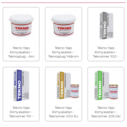
Tekno Yapı
Tekno Yapı
Tekno Yapı
Kimyasalları -
Kimyasalları -
Kimyasalları -
Teknoplug - Ani
Teknoplug Yıldırım
Teknomer 100 -
Donan Su Kesici
- Şok Prizli Su
Kristalize Su
Tıkaç
Tıkacı
Yalıtım Malzemesi
Tekno Yapı
Tekno Yapı
Tekno Yapı
Kimyasalları -
Kimyasalları -
Kimyasalları -
Teknomer 110 -
Teknomer 200 Ex
Teknomer 205 (İki
Kristalize Su
(İki Bileşenli) - Su
Bileşenli) - Tam
Yalıtım Malzemesi
Yalıtım Malzemesi
Esnek Su Yalıtım