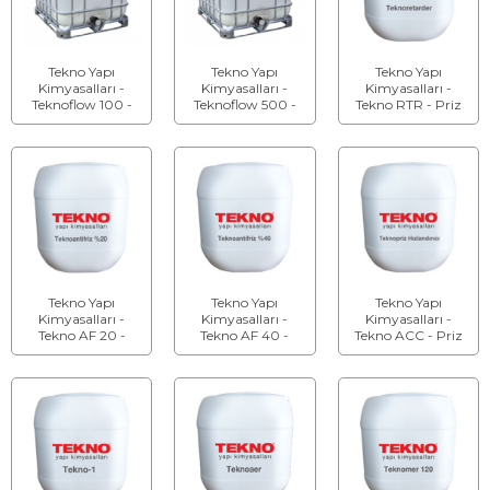
Tekno Yapı
Tekno Yapı
Tekno Yapı
Kimyasalları -
Kimyasalları -
Kimyasalları -
Teknoflow 100 -
Teknoflow 500 -
Tekno RTR - Priz
Süper
Hiper
Geciktirici Beton ve
Akışkanlaştırıcı
Akışkanlaştırıcı
Harç Katkısı
Beton Katkısı
Beton Katkısı
Tekno Yapı
Tekno Yapı
Tekno Yapı
Kimyasalları -
Kimyasalları -
Kimyasalları -
Tekno AF 20 -
Tekno AF 40 -
Tekno ACC - Priz
Soğuk Havada
Soğuk Havada
Hızlandırıcı Beton
Beton Dökümü
Beton Dökümü
Katkısı
İçin Priz
İçin Priz
Hızlandırıcı Beton
Hızlandırıcı Beton
Katkısı
Katkısı