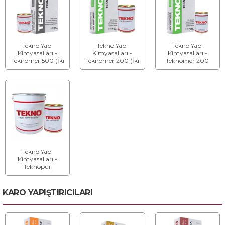
Tekno Yapı
Tekno Yapı
Tekno Yapı
Kimyasalları -
Kimyasalları -
Kimyasalları -
Teknomer 500 (İki
Teknomer 200 (İki
Teknomer 200
Bileşenli) - Su
Bileşenli) - Su
Kristalize (İki
Yalıtım Malzemesi
Yalıtım Malzemesi
Bileşenli) - Su
Yalıtım Malzemesi
Tekno Yapı
Kimyasalları -
Teknopur
Enjeksiyon (İki
Bileşenli) -
Poliüretan
KARO YAPIŞTIRICILARI
Enjeksiyon Reçinesi