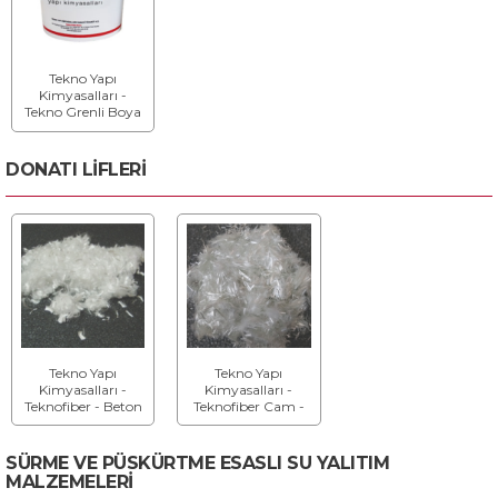
Tekno Yapı
Kimyasalları -
Tekno Grenli Boya
- Grenli Dış Cephe
Kaplaması
DONATI LİFLERİ
Tekno Yapı
Tekno Yapı
Kimyasalları -
Kimyasalları -
Teknofiber - Beton
Teknofiber Cam -
ve Harçlar İçin
Beton ve Harçlar
Polipropilen Lif
için Cam Lifi
SÜRME VE PÜSKÜRTME ESASLI SU YALITIM
MALZEMELERİ