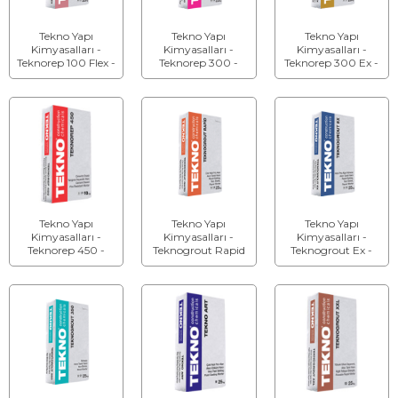
Tekno Yapı
Tekno Yapı
Tekno Yapı
Kimyasalları -
Kimyasalları -
Kimyasalları -
Teknorep 100 Flex -
Teknorep 300 -
Teknorep 300 Ex -
Düzeltme Macunu
Kalın Tamir Harcı
Kalın Tamir Harcı
Tekno Yapı
Tekno Yapı
Tekno Yapı
Kimyasalları -
Kimyasalları -
Kimyasalları -
Teknorep 450 -
Teknogrout Rapid
Teknogrout Ex -
Çimento Esaslı
- Rötresiz Akıcı
Hızlı Priz Alan
Yangına Karşı
Grout Harcı
Rötresiz Akıcı
Dayanıklı Harç
Tamir Harcı