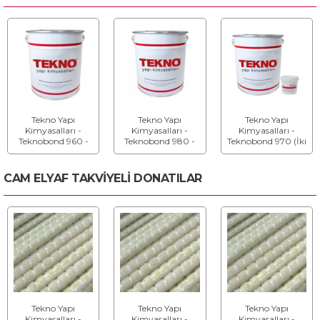
Tekno Yapı
Tekno Yapı
Tekno Yapı
Kimyasalları -
Kimyasalları -
Kimyasalları -
Teknobond 960 -
Teknobond 980 -
Teknobond 970 (İki
Asfalt ve Beton
Yol Çizgi Boyası
Bilesenli) - Soğuk
Kaplama Boyası
Uygulamalı Yol
Çizgi Boyası
CAM ELYAF TAKVİYELİ DONATILAR
Tekno Yapı
Tekno Yapı
Tekno Yapı
Kimyasalları -
Kimyasalları -
Kimyasalları -