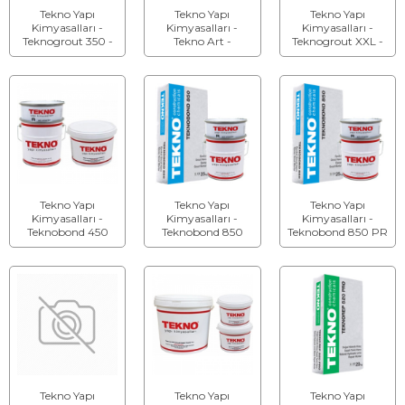
Tekno Yapı
Tekno Yapı
Tekno Yapı
Kimyasalları -
Kimyasalları -
Kimyasalları -
Teknogrout 350 -
Tekno Art -
Teknogrout XXL -
Rötresiz Akıcı
Dekoratif Ürün
Yüksek Erken
Grout Harcı
Döküm Harcı
Dayanımlı Akıcı
Tamir Harcı
Tekno Yapı
Tekno Yapı
Tekno Yapı
Kimyasalları -
Kimyasalları -
Kimyasalları -
Teknobond 450
Teknobond 850
Teknobond 850 PR
(Üç Bileşenli) -
(Üç Bileşenli) -
(Üç Bileşenli) - Hızlı
Epoksi Tamir Harcı
Epoksi Grout Harcı
Kürlenen
Poliüretan Harç
Tekno Yapı
Tekno Yapı
Tekno Yapı