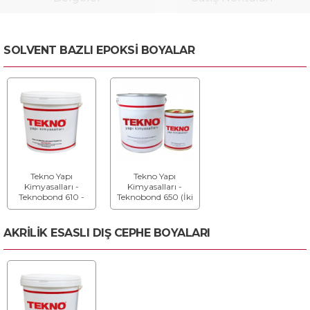
SOLVENT BAZLI EPOKSİ BOYALAR
Tekno Yapı
Tekno Yapı
Kimyasalları -
Kimyasalları -
Teknobond 610 -
Teknobond 650 (İki
Kimyasal
Bileşenli) - Solventli
Dayanımlı Epoksi
Epoksi Boya
Kaplama
AKRİLİK ESASLI DIŞ CEPHE BOYALARI