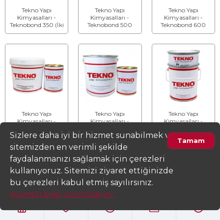
Tekno Yapı
Tekno Yapı
Tekno Yapı
Kimyasalları -
Kimyasalları -
Kimyasalları -
Teknobond 350 (İki
Teknobond 500
Teknobond 600
Bileşenli) - Epoksi
(İki Bileşenli) -
(İki Bileşenli) -
Döküm Reçinesi
Epoksi Zemin
Epoksi Zemin
Kaplama
Boyası
Tekno Yapı
Tekno Yapı
Tekno Yapı
Kimyasalları -
Kimyasalları -
Kimyasalları -
Teknobond 620 (İki
Teknobond 600 Tix
Teknobond 300
Sizlere daha iyi bir hizmet sunabilmek ve
Bileşenli) - Su Bazlı
(İki Bileşenli) -
Enjeksiyon (İki
Tamam
Epoksi Zemin
Epoksi Zemin
Bileşenli) - Epoksi
sitemizden en verimli şekilde
Boyası
Tekstürlü Boya
Enjeksiyon Reçinesi
faydalanmanızı sağlamak için çerezleri
kullanıyoruz. Sitemizi ziyaret ettiğinizde
Ürünleri Filtrele
bu çerezleri kabul etmiş sayılırsınız.
Ayrıntılı bilgi için tıklayın...
Tekno Yapı
Tekno Yapı
Tekno Yapı