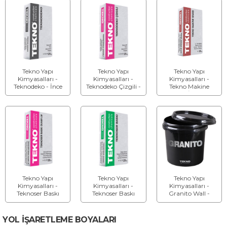
Tekno Yapı
Tekno Yapı
Tekno Yapı
Kimyasalları -
Kimyasalları -
Kimyasalları -
Teknodeko - İnce
Teknodeko Çizgili -
Tekno Makine
Mineral Dekoratif
Çizgi Dokulu
Sıvası - İç ve Dış
Sıva
Mineral Dekoratif
Mekanlar İçin
Sıva
Makine Sıvası
Tekno Yapı
Tekno Yapı
Tekno Yapı
Kimyasalları -
Kimyasalları -
Kimyasalları -
Teknoser Baskı
Teknoser Baskı
Granito Wall -
Duvar LW - Duvar
Duvar - Duvar
Mikrobeton Duvar
Dekoratif Kaplama
Dekoratif Kaplama
Kaplama
Sistemi
Sistemi
Malzemesi
YOL İŞARETLEME BOYALARI