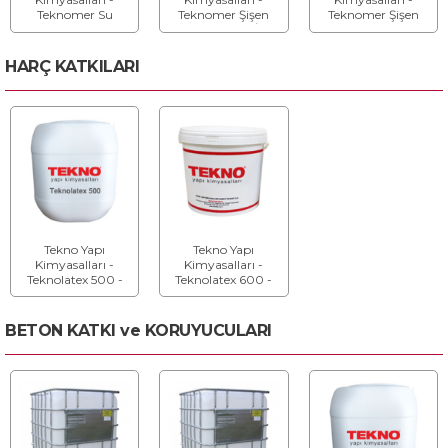
Teknomer Su
Teknomer Şişen
Teknomer Şişen
Tutucu Bant -
Bant 6V - Su İle
Bant 2005 2V - Su
Derz Sızdırmazlığı
Genleșen Kauçuk
İle Genleşen Bant
İçin PVC Esaslı Su
Bant
HARÇ KATKILARI
Tutucu Bantlar
Tekno Yapı
Tekno Yapı
Kimyasalları -
Kimyasalları -
Teknolatex 500 -
Teknolatex 600 -
Aderans ve Su
Aderans ve Su
Geçirimsizlik
Geçirimsizlik
Katkısı
Katkısı
BETON KATKI ve KORUYUCULARI