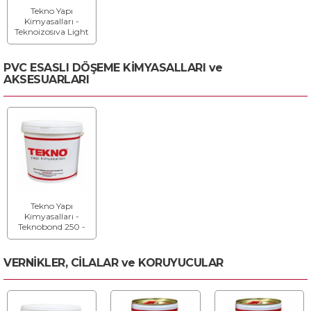
Tekno Yapı
Kimyasalları -
Teknoizosıva Light
- Hafif Hazır Sıva
PVC ESASLI DÖŞEME KİMYASALLARI ve
AKSESUARLARI
Tekno Yapı
Kimyasalları -
Teknobond 250 -
Endüstriyel PVC
Zemin Yapıştırıcısı
VERNİKLER, CİLALAR ve KORUYUCULAR