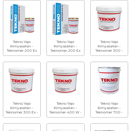
Malzemesi
Tekno Yapı
Tekno Yapı
Tekno Yapı
Kimyasalları -
Kimyasalları -
Kimyasalları -
Teknomer 200 Ex
Teknomer 200 Ex
Teknomer 300 -
Kristalize (İki
W (İki Bileşenli) -
Akrilik Esaslı
Bileşenli) - Su
Su Yalıtım
Elastik Su Yalıtım
Yalıtım Malzemesi
Malzemesi
Malzemesi
Tekno Yapı
Tekno Yapı
Tekno Yapı
Kimyasalları -
Kimyasalları -
Kimyasalları -
Teknomer 300 Ex -
Teknomer 400 W -
Teknomer 700 -
Akrilik Esaslı Süper
Su Bazlı Bitum
Hibrit Polimer
Elastik Su Yalıtım
Yalıtım Malzemesi
Esaslı Su Yalıtım
Malzemesi
Malzemesi