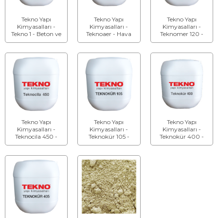
Tekno Yapı
Tekno Yapı
Tekno Yapı
Kimyasalları -
Kimyasalları -
Kimyasalları -
Tekno 1 - Beton ve
Teknoaer - Hava
Teknomer 120 -
Harç için Su
Sürükleyici Beton
Kapiler Kristalize
Geçirimsizlik
Katkısı
Su Geçirimsizlik
Katkısı
Beton Katkısı
Tekno Yapı
Tekno Yapı
Tekno Yapı
Kimyasalları -
Kimyasalları -
Kimyasalları -
Teknocila 450 -
Teknokür 105 -
Teknokür 400 -
Beton Koruma
Akrilik Emülsiyon
Beton Kür
Malzemesi
Esaslı Beton Kür
Malzemesi
Malzemesi