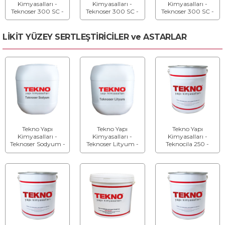
Kimyasalları -
Kimyasalları -
Kimyasalları -
Teknoser 300 SC -
Teknoser 300 SC -
Teknoser 300 SC -
Silisyum Karbür
Silisyum Karbür
Silisyum Karbür
Gri Renkte Yüzey
Kırmızı Renkte
Yeşil Renkte Yüzey
Sertleştirici
Yüzey Sertleştirici
Sertleştirici
LİKİT YÜZEY SERTLEŞTİRİCİLER ve ASTARLAR
Tekno Yapı
Tekno Yapı
Tekno Yapı
Kimyasalları -
Kimyasalları -
Kimyasalları -
Teknoser Sodyum -
Teknoser Lityum -
Teknocila 250 -
Tozuma Önleyici
Sıvı Yüzey
Beton Cila
ve Yüzey
Sertleştirici
Malzemesi
Sertleştirici