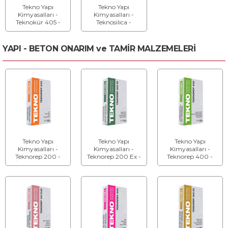
Tekno Yapı
Tekno Yapı
Kimyasalları -
Kimyasalları -
Teknokür 405 -
Teknosilica -
Ekonomik Beton
Microsilica
Kür
YAPI - BETON ONARIM ve TAMİR MALZEMELERİ
Tekno Yapı
Tekno Yapı
Tekno Yapı
Kimyasalları -
Kimyasalları -
Kimyasalları -
Teknorep 200 -
Teknorep 200 Ex -
Teknorep 400 -
İnce Düzeltme
Yapısal İnce Tamir
Boşluk Doldurma
Harcı
Harcı
Harcı