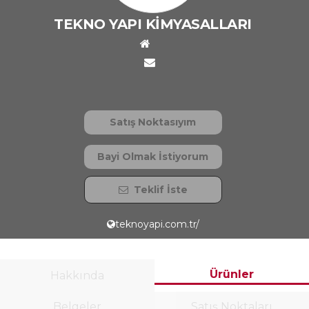
TEKNO YAPI KİMYASALLARI
Satış Noktasıyım
Bayi Olmak İstiyorum
Teklif İste
teknoyapi.com.tr/
Ürünler
Hakkında
Belgeler
Satış Noktaları