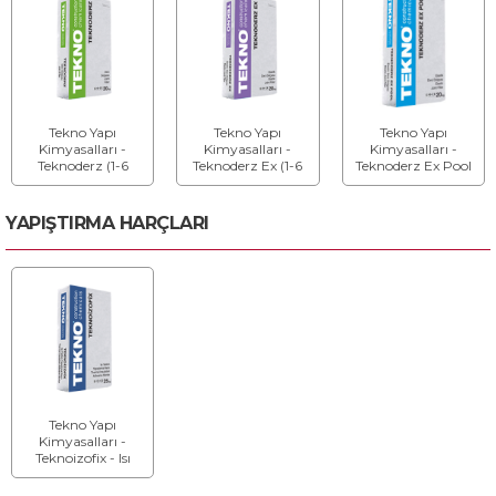
Tekno Yapı
Tekno Yapı
Tekno Yapı
Kimyasalları -
Kimyasalları -
Kimyasalları -
Teknoderz (1-6
Teknoderz Ex (1-6
Teknoderz Ex Pool
mm) - Derz
mm) - Silikonlu
(1-6 mm) -
Dolgusu
Flex Derz Dolgu
Havuzlar için
Silikonlu Fleks Derz
YAPIŞTIRMA HARÇLARI
Dolgu
Tekno Yapı
Kimyasalları -
Teknoizofix - Isı
Yalıtım Levha
Yapıştırıcısı