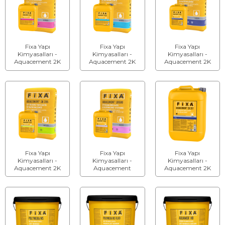
Fixa Yapı
Fixa Yapı
Fixa Yapı
Kimyasalları -
Kimyasalları -
Kimyasalları -
Aquacement 2K
Aquacement 2K
Aquacement 2K
251-Çift Bileşenli
250 - Çift Bileşenli
207 - Çift Bileşenli
Süper Elastik Su
Süper Elastik Su
Süper Elastik Su
Yalıtım Malzemesi
Yalıtım Malzemesi
Yalıtım Malzemesi
Fixa Yapı
Fixa Yapı
Fixa Yapı
Kimyasalları -
Kimyasalları -
Kimyasalları -
Aquacement 2K
Aquacement
Aquacement 2K
205 - Çift Bileşenli
Uv500 - Çift
207 B Bileşeni -
Yarı Elastik Su
Bileşenli Süper
Seramik
Yalıtım Malzemesi
Elastik Su Yalıtım
Yapıştırıcıları Ve Su
Malzemesi - Uv
Yalıtım
Dayanımlı (Beyaz)
Malzemeleri İçin
Akrilik Esaslı Katkı
Malzemesi