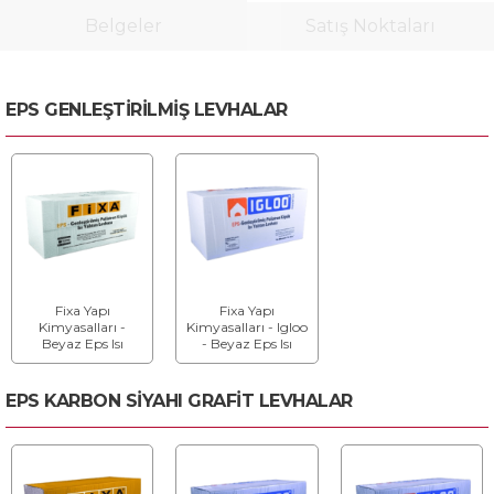
Belgeler
Satış Noktaları
EPS GENLEŞTİRİLMİŞ LEVHALAR
Fixa Yapı
Fixa Yapı
Kimyasalları -
Kimyasalları - Igloo
Beyaz Eps Isı
- Beyaz Eps Isı
Yalıtım Levhası
Yalıtım Levhası
EPS KARBON SİYAHI GRAFİT LEVHALAR