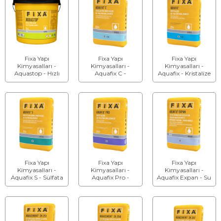
Fixa Yapı
Fixa Yapı
Fixa Yapı
Kimyasalları -
Kimyasalları -
Kimyasalları -
Aquastop - Hızlı
Aquafix C -
Aquafix - Kristalize
Priz Alan Toz
Konsantre
Su Yalıtım
Tıkama Harcı
Kristalize Su
Malzemesi
Yalıtım Malzemesi
Fixa Yapı
Fixa Yapı
Fixa Yapı
Kimyasalları -
Kimyasalları -
Kimyasalları -
Aquafix S - Sülfata
Aquafix Pro -
Aquafix Expan - Su
Dayanıklı Kristalize
Kristalize Su
Geçirimsizlik
Su Yalıtım
Yalıtım Malzemesi
Sağlayan Tamir
Malzemesi
Harcı