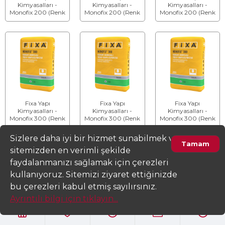
Kimyasalları -
Kimyasalları -
Kimyasalları -
Monofix 200 (Renk
Monofix 200 (Renk
Monofix 200 (Renk
: Gri) - Mineral ve
: Kırmızı) - Mineral
: Yeşil) - Mineral ve
Korunt Agregalı
ve Korunt Agregalı
Korunt Agregalı
Yüzey Sertleştiricisi
Yüzey Sertleştiricisi
Yüzey Sertleştiricisi
Fixa Yapı
Fixa Yapı
Fixa Yapı
Kimyasalları -
Kimyasalları -
Kimyasalları -
Monofix 300 (Renk
Monofix 300 (Renk
Monofix 300 (Renk
: Gri) - Korunt
: Kırmızı) - Korunt
: Yeşil) - Korunt
Agregalı Yüzey
Agregalı Yüzey
Agregalı Yüzey
Sizlere daha iyi bir hizmet sunabilmek ve
Sertleştiricisi
Sertleştiricisi
Sertleştiricisi
Tamam
LİKİT YÜZEY SERTLEŞTİRİCİLER ve ASTARLAR
sitemizden en verimli şekilde
faydalanmanızı sağlamak için çerezleri
kullanıyoruz. Sitemizi ziyaret ettiğinizde
Ürünleri Filtrele
bu çerezleri kabul etmiş sayılırsınız.
Ayrıntılı bilgi için tıklayın...