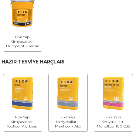
Fixa Yapı
Kimyasalları -
Duropaınt - Zemin
Boyası
HAZIR TESVİYE HARÇLARI
Fixa Yapı
Fixa Yapı
Fixa Yapı
Kimyasalları -
Kimyasalları -
Kimyasalları -
Topfloor Alçı Esaslı
Maxıfloor - Alçı
Monofloor 100 C35
Kendinden Yayılan
Esaslı Hazır Zemin
- Hazır Zemin
Tesviye Şapı (2 - 10
Harcı
Tesviye Şapı (2 - 10