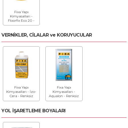
Fixa Yapı
Kimyasalları -
Floorfix Eco 20 -
Akrilik Esaslı Pvc
Zemin Kaplama
Yapıştırıcısı
VERNİKLER, CİLALAR ve KORUYUCULAR
Fixa Yapı
Fixa Yapı
Kimyasalları - İzo-
Kimyasalları -
Cera - Renksiz
Aqualon - Renksiz
Yüzey Koruyucu ve
Yüzey Koruyucu ve
Su İtici
Su İtici
YOL İŞARETLEME BOYALARI