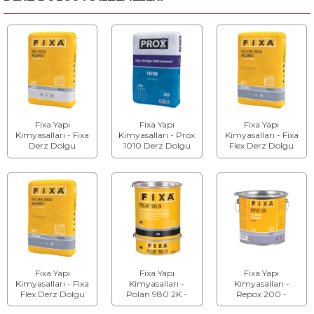
Fixa Yapı
Fixa Yapı
Fixa Yapı
Kimyasalları - Fixa
Kimyasalları - Prox
Kimyasalları - Fixa
Derz Dolgu
1010 Derz Dolgu
Flex Derz Dolgu
Malzemesi (1-6
Malzemesi (1 - 6
Malzemesi (1 - 6
mm) CG1
mm) CG1
mm) CG2WA
Fixa Yapı
Fixa Yapı
Fixa Yapı
Kimyasalları - Fixa
Kimyasalları -
Kimyasalları -
Flex Derz Dolgu
Polan 980 2K -
Repox 200 -
Malzemesi (6 - 20
Katran Modifiye
Epoksi Esaslı Derz