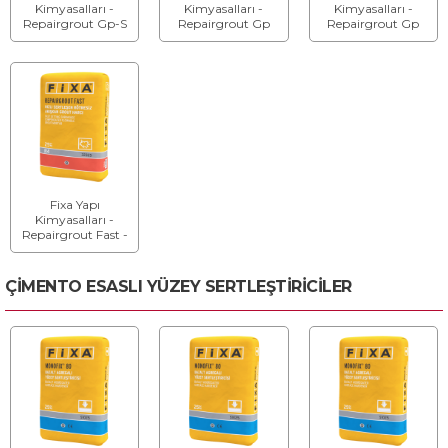
Kimyasalları -
Kimyasalları -
Kimyasalları -
Repairgrout Gp-S
Repairgrout Gp
Repairgrout Gp
F65 - Rötresiz
F50 - Rötresiz
F40 - Rötresiz
Akışkan Sülfata
Akışkan Grout ve
Akışkan Grout ve
Dayanıklı Grout ve
Ankraj Harcı
Ankraj Harcı
Ankraj Harcı
Fixa Yapı
Kimyasalları -
Repairgrout Fast -
Hızlı Sertleşen
Rötresiz Akışkan
Grout Harcı
ÇİMENTO ESASLI YÜZEY SERTLEŞTİRİCİLER