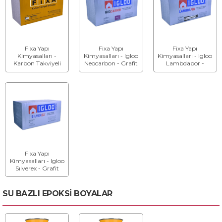
Fixa Yapı
Fixa Yapı
Fixa Yapı
Kimyasalları -
Kimyasalları - Igloo
Kimyasalları - Igloo
Karbon Takviyeli
Neocarbon - Grafit
Lambdapor -
Eps Isı Yalıtım
Reflektör Takviyeli
Grafit Reflektör
Levhası
Isı Yalıtım Levhası
Takviyeli Isı Yalıtım
Levhası
Fixa Yapı
Kimyasalları - Igloo
Sılverex - Grafit
Reflektör Takviyeli
Isı Yalıtım Levhası
SU BAZLI EPOKSİ BOYALAR