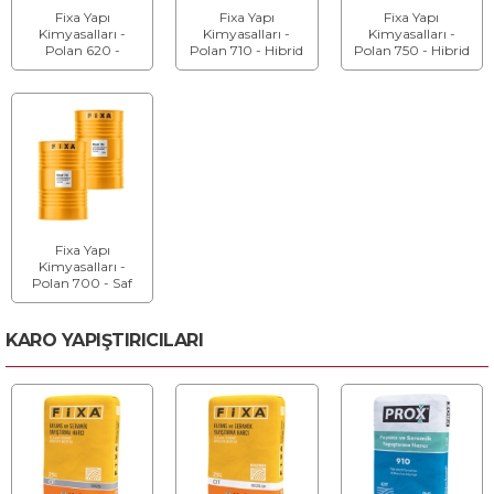
Fixa Yapı
Fixa Yapı
Fixa Yapı
Kimyasalları -
Kimyasalları -
Kimyasalları -
Polan 620 -
Polan 710 - Hibrid
Polan 750 - Hibrid
Poliüretan Esaslı
Poliürea Kaplama
Poliürea Su Yalıtım
Çift Bileşenli Su
ve Su Yalıtım
Malzemesi
Yalıtım Malzemesi
Malzemesi
Fixa Yapı
Kimyasalları -
Polan 700 - Saf
Poliürea Kaplama
ve Su Yalıtım
Malzemesi
KARO YAPIŞTIRICILARI