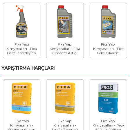
mm) CG2WA
Poliüretan Esaslı
Dolgusu
Derz Dolgu Ve
İzolasyon
Malzemesi
Fixa Yapı
Fixa Yapı
Fixa Yapı
Kimyasalları - Fixa
Kimyasalları - Fixa
Kimyasalları - Fixa
Derz Temizleyicisi
Çimento Artığı
Leke Çıkartıcı
Temizleyicisi
YAPIŞTIRMA HARÇLARI
Fixa Yapı
Fixa Yapı
Fixa Yapı
Kimyasalları -
Kimyasalları -
Kimyasalları - Prox
Strafix Isı Yalıtım
Strafix Taşyünü
540 - Isı Yalıtım