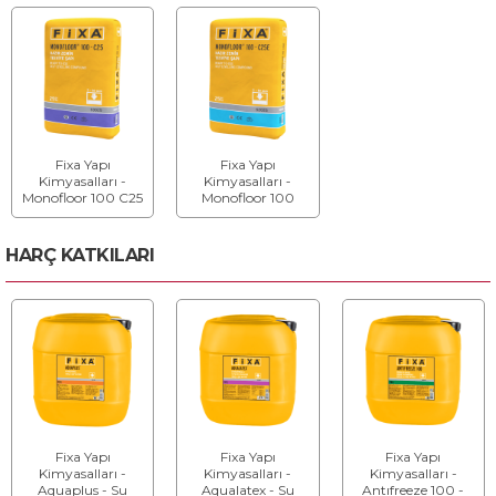
Mm)
Mm)
Fixa Yapı
Fixa Yapı
Kimyasalları -
Kimyasalları -
Monofloor 100 C25
Monofloor 100
- Hazır Zemin
C25E - Hazır
Tesviye Şapı (2 - 10
Zemin Tesviye Şapı
Mm)
(2 - 10 Mm)
HARÇ KATKILARI
Fixa Yapı
Fixa Yapı
Fixa Yapı
Kimyasalları -
Kimyasalları -
Kimyasalları -
Aquaplus - Su
Aqualatex - Su
Antıfreeze 100 -