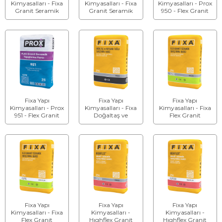
Kimyasalları - Fixa
Kimyasalları - Fixa
Kimyasalları - Prox
Granit Seramik
Granit Seramik
950 - Flex Granit
Yapıştırma Harcı
Yapıştırma Harcı
Seramik
C2T
C2T (Beyaz)
Yapıştırma Harcı
Fixa Yapı
Fixa Yapı
Fixa Yapı
Kimyasalları - Prox
Kimyasalları - Fixa
Kimyasalları - Fixa
951 - Flex Granit
Doğaltaş ve
Flex Granit
Seramik
Kaplama Tuğla
Seramik
Yapıştırma Harcı
Yapıştırma Harcı
Yapıştırma Harcı
(Beyaz)
C2TE
Fixa Yapı
Fixa Yapı
Fixa Yapı
Kimyasalları - Fixa
Kimyasalları -
Kimyasalları -
Flex Granit
Hıghflex Granit
Hıghflex Granit