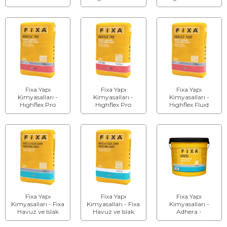
Seramik
Seramik
Seramik
Yapıştırma Harcı
Yapıştırma Harcı
Yapıştırma Harcı
C2TE (Beyaz)
C2TES1
C2TES1 (Beyaz)
Fixa Yapı
Fixa Yapı
Fixa Yapı
Kimyasalları -
Kimyasalları -
Kimyasalları -
Hıghflex Pro
Hıghflex Pro
Hıghflex Fluıd
Granit Seramik
Granit Seramik
Granit Seramik
Yapıştırma Harcı
Yapıştırma Harcı
Yapıştırma Harcı
C2TES2
C2TES2 (Beyaz)
C2ES1
Fixa Yapı
Fixa Yapı
Fixa Yapı
Kimyasalları - Fixa
Kimyasalları - Fixa
Kimyasalları -
Havuz ve Islak
Havuz ve Islak
Adhera -
Zemin Yapıştırma
Zemin Yapıştırma
Yapıştırıcılar İçin
Harcı
Harcı (Beyaz)
Bağlayıcı Astar