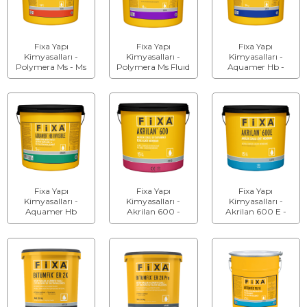
Fixa Yapı
Fixa Yapı
Fixa Yapı
Kimyasalları -
Kimyasalları -
Kimyasalları -
Polymera Ms - Ms
Polymera Ms Fluıd
Aquamer Hb -
Polimer Esaslı Likit
- Ms Polimer Esaslı
Hibrid Polimer
Membran
Akışkan Likit
Esaslı Likit
Membran
Membran Ve
Kaplama
Fixa Yapı
Fixa Yapı
Fixa Yapı
Kimyasalları -
Kimyasalları -
Kimyasalları -
Aquamer Hb
Akrilan 600 -
Akrilan 600 E -
Invısıble - Hibrid
Akrilik Esaslı Uv
Akrilik Esaslı Likit
Polimer Esaslı
Dayanımlı Esnek
Membran
Şeffaf Kaplama
Likit Membran