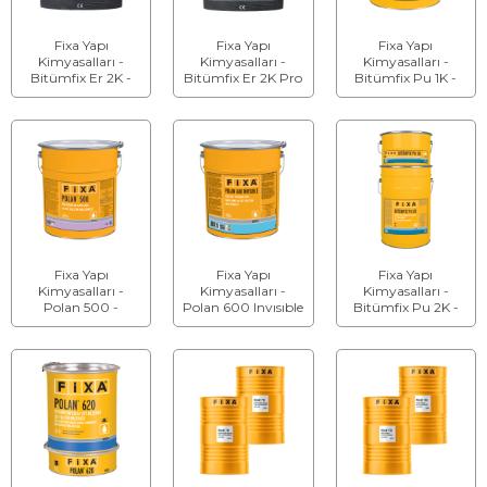
Fixa Yapı
Fixa Yapı
Fixa Yapı
Kimyasalları -
Kimyasalları -
Kimyasalları -
Bitümfix Er 2K -
Bitümfix Er 2K Pro
Bitümfix Pu 1K -
Bitüm Esaslı Su
- Bitüm Esaslı Su
Bitüm ve
Yalıtım Malzemesi
Yalıtım Malzemesi
Poliüretan Esaslı
Tek Bileşenli Su
Yalıtım Malzemesi
Fixa Yapı
Fixa Yapı
Fixa Yapı
Kimyasalları -
Kimyasalları -
Kimyasalları -
Polan 500 -
Polan 600 Invısıble
Bitümfix Pu 2K -
Poliüretan
- Şeffaf Poliüretan
Bitüm ve
Kaplama ve Su
Kaplama ve Su
Poliüretan Esaslı
Yalıtım Malzemesi
Yalıtım Malzemesi
Çift Bileşenli Su
Yalıtım Malzemesi