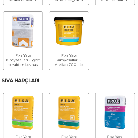
Levhası Yapıştırma
Yapıştırma Harcı
Levhası Yapıştırma
Harcı
Harcı
Fixa Yapı
Fixa Yapı
Kimyasalları - Igloo
Kimyasalları -
Isı Yalıtım Levhası
Akrilan 700 - Isı
Yapıştırma Harcı
Yalıtım Sistemleri
İçin Akrilik
Yapıştırıcı
SIVA HARÇLARI
Fixa Yapı
Fixa Yapı
Fixa Yapı