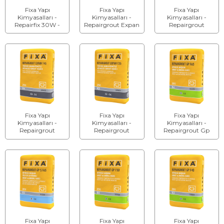
Fixa Yapı
Fixa Yapı
Fixa Yapı
Kimyasalları -
Kimyasalları -
Kimyasalları -
Repairfix 30W -
Repairgrout Expan
Repairgrout
Kalın Tamir Harcı
T60 - Yüksek
Expan-S T60 -
(Beyaz)
Mukavemetli
Yüksek
Rötresiz Grout
Mukavemetli
Harcı
Sülfata Dayanıklı
Rötresiz Grout
Harcı
Fixa Yapı
Fixa Yapı
Fixa Yapı
Kimyasalları -
Kimyasalları -
Kimyasalları -
Repairgrout
Repairgrout
Repairgrout Gp
Expan-T45 -
Expan-T35 -
F65 - Rötresiz
Yüksek
Yüksek
Akışkan Grout ve
Mukavemetli
Mukavemetli
Ankraj Harcı
Rötresiz Grout
Rötresiz Grout
Harcı
Harcı
Fixa Yapı
Fixa Yapı
Fixa Yapı