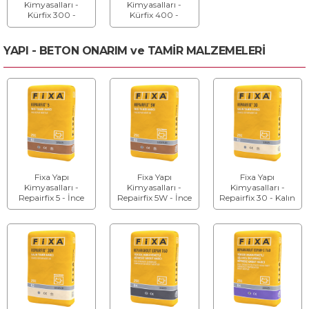
Kimyasalları -
Kimyasalları -
Kürfix 300 -
Kürfix 400 -
Solvent Esaslı Kür
Solvent Esaslı Kür
Malzemesi
Malzemesi Ve
Yüzey Koruyucu
YAPI - BETON ONARIM ve TAMİR MALZEMELERİ
Fixa Yapı
Fixa Yapı
Fixa Yapı
Kimyasalları -
Kimyasalları -
Kimyasalları -
Repairfix 5 - İnce
Repairfix 5W - İnce
Repairfix 30 - Kalın
Tamir Harcı
Tamir Harcı
Tamir Harcı
(Beyaz)