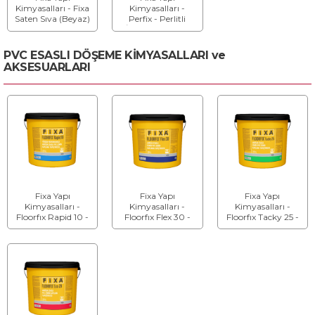
Kimyasalları - Fixa
Kimyasalları -
Saten Sıva (Beyaz)
Perfix - Perlitli
İzolasyon Sıvası
(Beyaz)
PVC ESASLI DÖŞEME KİMYASALLARI ve
AKSESUARLARI
Fixa Yapı
Fixa Yapı
Fixa Yapı
Kimyasalları -
Kimyasalları -
Kimyasalları -
Floorfıx Rapid 10 -
Floorfıx Flex 30 -
Floorfıx Tacky 25 -
Yüksek
Akrilik Esaslı Esnek
Akrilik Esaslı Esnek
Performanslı
Pvc Zemin
Pvc Zemin
Akrilik Esaslı Pvc
Kaplama
Kaplama
Zemin Kaplama
Yapıştırıcısı
Yapıştırıcısı
Yapıştırıcısı