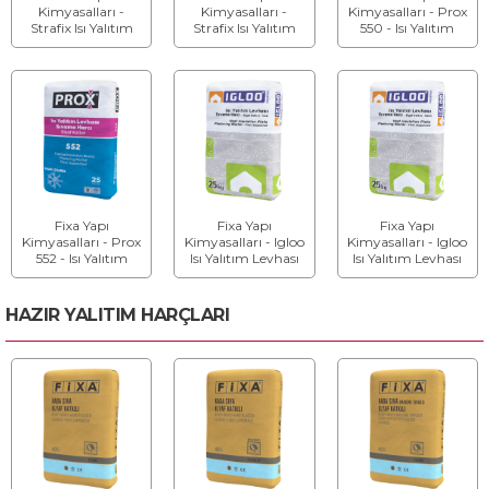
Kimyasalları -
Kimyasalları -
Kimyasalları - Prox
Strafix Isı Yalıtım
Strafix Isı Yalıtım
550 - Isı Yalıtım
Levhası Sıvama
Levhası Sıvama
Levhası Sıvama
Harcı - Elyaf Katkılı
Harcı - Elyaf Katkılı
Harcı - Elyaf Katkılı
(İnce)
(Kalın)
(İnce)
Fixa Yapı
Fixa Yapı
Fixa Yapı
Kimyasalları - Prox
Kimyasalları - Igloo
Kimyasalları - Igloo
552 - Isı Yalıtım
Isı Yalıtım Levhası
Isı Yalıtım Levhası
Levhası Sıvama
Sıvama Harcı -
Sıvama Harcı -
Harcı - Elyaf Katkılı
Elyaf Katkılı (İnce)
Elyaf Katkılı (Kalın)
(Kalın)
HAZIR YALITIM HARÇLARI