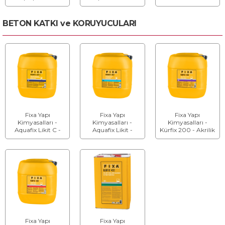
Geçirimsiz Harç Ve
Geçirimsiz Ve
Donmaya Karşı
Şap Katkısı
Yapıştırıcı Özellikli
Direnç Kazandıran
Harç Ve Şap Katkısı
Beton Ve Harç
BETON KATKI ve KORUYUCULARI
Katkısı
Fixa Yapı
Fixa Yapı
Fixa Yapı
Kimyasalları -
Kimyasalları -
Kimyasalları -
Aquafix Likit C -
Aquafix Likit -
Kürfix 200 - Akrilik
Konsantre
Kristalize Kapiler
Esaslı, Su Bazlı Kür
Kristalize Kapiler
Su Geçirimsizlik
Malzemesi
Su Geçirimsizlik
Beton Katkısı
Beton Katkısı
Fixa Yapı
Fixa Yapı