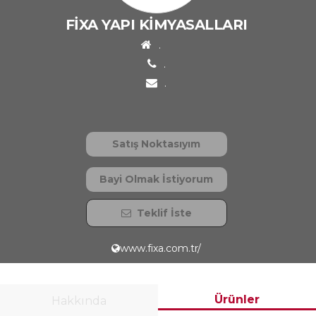
FİXA YAPI KİMYASALLARI
.
.
.
Satış Noktasıyım
Bayi Olmak İstiyorum
Teklif İste
www.fixa.com.tr/
Ürünler
Hakkında