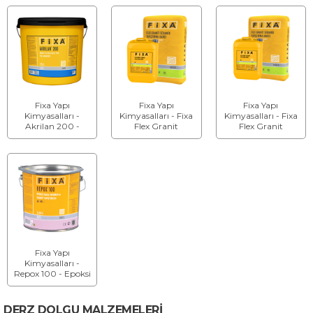
Fixa Yapı
Fixa Yapı
Fixa Yapı
Kimyasalları -
Kimyasalları - Fixa
Kimyasalları - Fixa
Akrilan 200 -
Flex Granit
Flex Granit
Pasta Tipi
Seramik
Seramik
Kullanıma Hazır
Yapıştırma Harcı
Yapıştırma Harcı
Seramik
(Çift Bileşenli)
(Çift Bileşenli)
Yapıştırıcısı
C2TES1 A Bileşeni
C2TES1 B Bileşeni
Fixa Yapı
Kimyasalları -
Repox 100 - Epoksi
Esaslı Mermer ve
Granit Yapıştırıcısı
DERZ DOLGU MALZEMELERİ