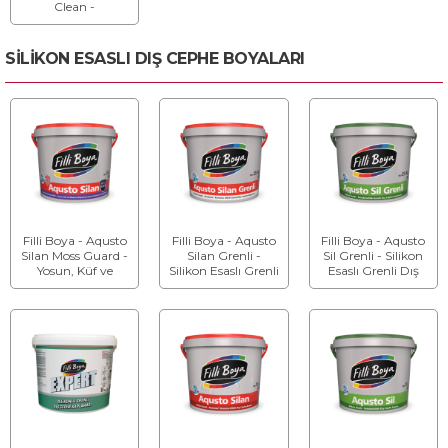
Clean -
Formaldehit
Absorbe Eden
Tavan Boyası
SİLİKON ESASLI DIŞ CEPHE BOYALARI
Filli Boya - Aqusto
Filli Boya - Aqusto
Filli Boya - Aqusto
Silan Moss Guard -
Silan Grenli -
Sil Grenli - Silikon
Yosun, Küf ve
Silikon Esaslı Grenli
Esaslı Grenli Dış
Mantar
Dış Cephe
Cephe Kaplaması
Oluşumuna Karşı
Kaplaması
Dirençli Dış Cephe
Boyası