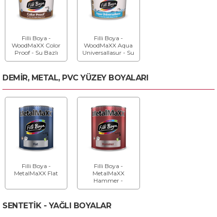
Filli Boya -
Filli Boya -
WoodMaXX Color
WoodMaXX Aqua
Proof - Su Bazlı
Universallasur - Su
Dış Cephe Ahşap
Bazlı Dış Cephe
Boyası
Ahşap Verniği
DEMİR, METAL, PVC YÜZEY BOYALARI
Filli Boya -
Filli Boya -
MetalMaXX Flat
MetalMaXX
Hammer -
Çekiçlenmiş
Dokuda Metal
Kaplama Boyası
SENTETİK - YAĞLI BOYALAR