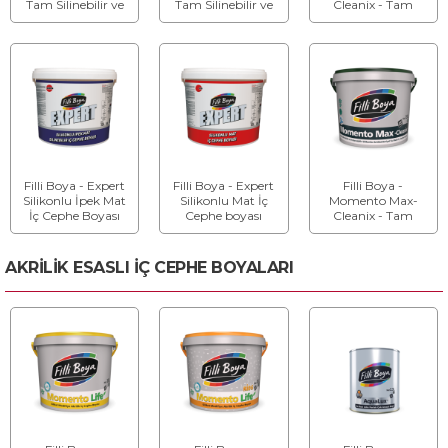
Tam Silinebilir ve
Tam Silinebilir ve
Cleanix - Tam
Yıkanabilir
Yıkanabilir
Silinebilir ve
Silikonlu İç Cephe
Silikonlu İç Cephe
Yıkanabilir
Boyası
Boyası
Silikonlu
Antibakteriyel Su
Bazlı İç Cephe
Boyası
Filli Boya - Expert
Filli Boya - Expert
Filli Boya -
Silikonlu İpek Mat
Silikonlu Mat İç
Momento Max-
İç Cephe Boyası
Cephe boyası
Cleanix - Tam
Silinebilir ve
Yıkanabilir
Silikonlu
AKRİLİK ESASLI İÇ CEPHE BOYALARI
Antibakteriyel Su
Bazlı İç Cephe
Boyası