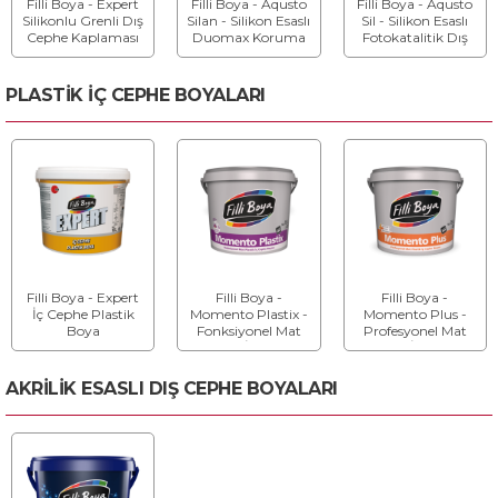
Filli Boya - Expert
Filli Boya - Aqusto
Filli Boya - Aqusto
Silikonlu Grenli Dış
Silan - Silikon Esaslı
Sil - Silikon Esaslı
Cephe Kaplaması
Duomax Koruma
Fotokatalitik Dış
Etkili Dış Cephe
Cephe Boyası
Boyası
PLASTİK İÇ CEPHE BOYALARI
Filli Boya - Expert
Filli Boya -
Filli Boya -
İç Cephe Plastik
Momento Plastix -
Momento Plus -
Boya
Fonksiyonel Mat
Profesyonel Mat
Plastik İç Cephe
Plastik İç Cephe
Boyası
Boyası
AKRİLİK ESASLI DIŞ CEPHE BOYALARI