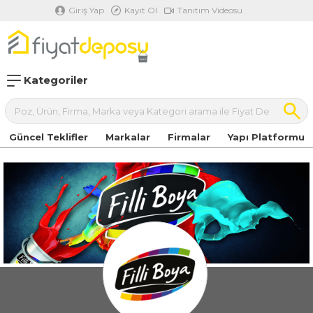
Giriş Yap
Kayıt Ol
Tanıtım Videosu
Kategoriler
Güncel Teklifler
Markalar
Firmalar
Yapı Platformu