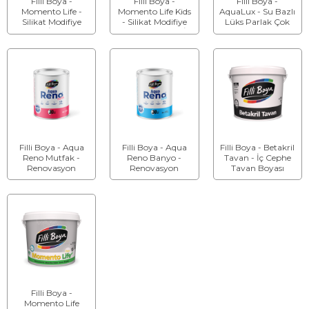
Filli Boya -
Filli Boya -
Filli Boya -
Momento Life -
Momento Life Kids
AquaLux - Su Bazlı
Silikat Modifiye
- Silikat Modifiye
Lüks Parlak Çok
Akrilik İç Cephe
Akrilik Silinebilir İç
Amaçlı Boya
Boyası
Cephe Boyası
Filli Boya - Aqua
Filli Boya - Aqua
Filli Boya - Betakril
Reno Mutfak -
Reno Banyo -
Tavan - İç Cephe
Renovasyon
Renovasyon
Tavan Boyası
Boyası
Boyası
Filli Boya -
Momento Life