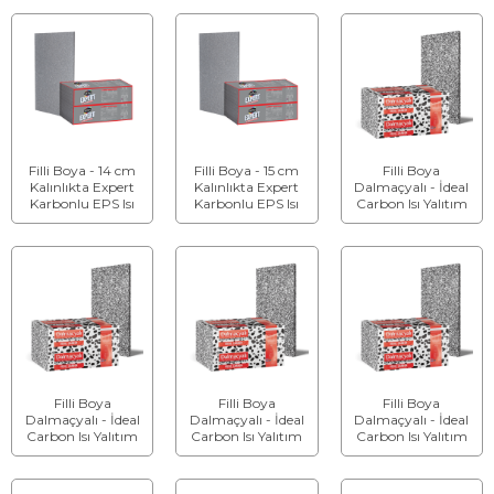
Filli Boya - 14 cm
Filli Boya - 15 cm
Filli Boya
Kalınlıkta Expert
Kalınlıkta Expert
Dalmaçyalı - İdeal
Karbonlu EPS Isı
Karbonlu EPS Isı
Carbon Isı Yalıtım
Yalıtım Levhası
Yalıtım Levhası
Levhası - Kalınlık: 2
cm
Filli Boya
Filli Boya
Filli Boya
Dalmaçyalı - İdeal
Dalmaçyalı - İdeal
Dalmaçyalı - İdeal
Carbon Isı Yalıtım
Carbon Isı Yalıtım
Carbon Isı Yalıtım
Levhası - Kalınlık: 3
Levhası - Kalınlık: 4
Levhası - Kalınlık: 5
cm
cm
cm