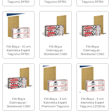
Taşyünü RF150
Taşyünü RF150
Taşyünü RF150
Teras Çatı Levhası
Teras Çatı Levhası
Teras Çatı Levhası
Filli Boya - 10 cm
Filli Boya
Filli Boya
Kalınlıkta Expert
Dalmaçyalı -
Dalmaçyalı -
Taşyünü RF150
Stonewool CS60
Stonewool CS60
Teras Çatı Levhası
Taşyünü Teras Çatı
Taşyünü Teras Çatı
Levhası - Kalınlık: 5
Levhası - Kalınlık: 7
cm
cm
Filli Boya
Filli Boya - 3 cm
Filli Boya - 3 cm
Dalmaçyalı -
Kalınlıkta Expert
Kalınlıkta Expert
Stonewool CS60
Premium Taşyünü
Taşyünü LD125 Isı
Taşyünü Teras Çatı
Isı Yalıtım Levhası
Yalıtım Levhası