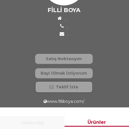
FİLLİ BOYA
.
.
.
Satış Noktasıyım
Bayi Olmak İstiyorum
Teklif İste
www.filliboya.com/
Ürünler
Hakkında