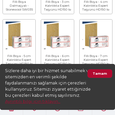
Filli Boya
Filli Boya - 3 cm
Filli Boya - 4 cm
Dalmaçyalı -
Kalınlıkta Expert
Kalınlıkta Expert
Stonewool SW035
Taşyünü HD150 Isı
Taşyünü HD150 Isı
Taşyünü Isı Yalıtım
Yalıtım Levhası
Yalıtım Levhası
Levhası - Kalınlık:
15 cm
Filli Boya - 5 cm
Filli Boya - 6 cm
Filli Boya - 7 cm
Kalınlıkta Expert
Kalınlıkta Expert
Kalınlıkta Expert
Taşyünü HD150 Isı
Taşyünü HD150 Isı
Taşyünü HD150 Isı
Yalıtım Levhası
Yalıtım Levhası
Yalıtım Levhası
Sizlere daha iyi bir hizmet sunabilmek ve
Tamam
sitemizden en verimli şekilde
faydalanmanızı sağlamak için çerezleri
kullanıyoruz. Sitemizi ziyaret ettiğinizde
Ürünleri Filtrele
bu çerezleri kabul etmiş sayılırsınız.
Ayrıntılı bilgi için tıklayın...
Filli Boya - 8 cm
Filli Boya - 9 cm
Filli Boya - 10 cm
Kalınlıkta Expert
Kalınlıkta Expert
Kalınlıkta Expert