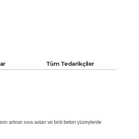
lar
Tüm Tedarikçiler
sını artıran sıva astarı ve brüt beton yüzeylerde