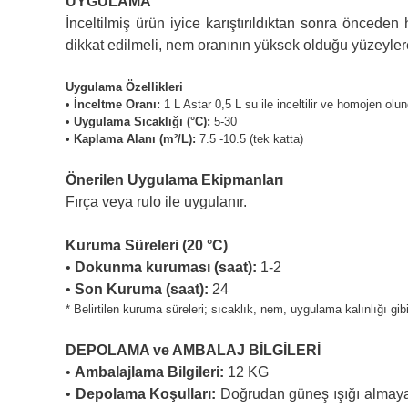
UYGULAMA
İnceltilmiş ürün iyice karıştırıldıktan sonra önce
dikkat edilmeli, nem oranının yüksek olduğu yüzeyle
Uygulama Özellikleri
•
İnceltme Oranı:
1 L Astar 0,5 L su ile inceltilir ve homojen olun
•
Uygulama Sıcaklığı (°C):
5-30
•
Kaplama Alanı (m²/L):
7.5 -10.5 (tek katta)
Önerilen Uygulama Ekipmanları
Fırça veya rulo ile uygulanır.
Kuruma Süreleri (20 °C)
•
Dokunma kuruması (saat):
1-2
•
Son Kuruma (saat):
24
* Belirtilen kuruma süreleri; sıcaklık, nem, uygulama kalınlığı gib
DEPOLAMA ve AMBALAJ BİLGİLERİ
•
Ambalajlama Bilgileri:
12 KG
•
Depolama Koşulları:
Doğrudan güneş ışığı almayan,