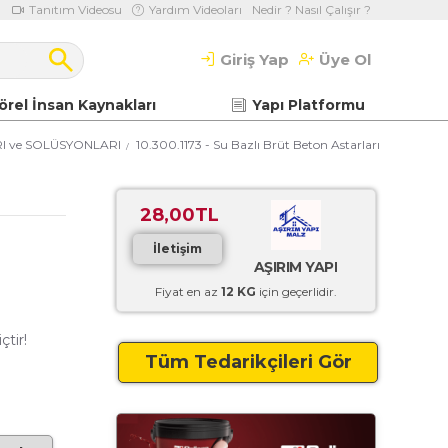
Tanıtım Videosu
Yardım Videoları
Nedir ? Nasıl Çalışır ?
Giriş Yap
Üye Ol
örel İnsan Kaynakları
Yapı Platformu
I ve SOLÜSYONLARI
10.300.1173 - Su Bazlı Brüt Beton Astarları
28,00TL
İletişim
AŞIRIM YAPI
Fiyat en az
12 KG
için geçerlidir.
çtir!
Tüm Tedarikçileri Gör