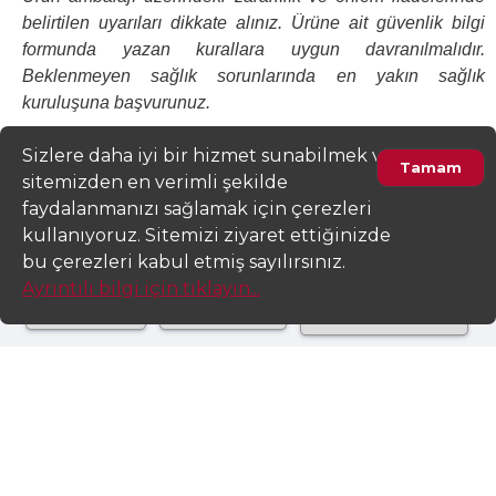
belirtilen uyarıları dikkate alınız. Ürüne ait güvenlik bilgi
formunda yazan kurallara uygun davranılmalıdır.
Beklenmeyen sağlık sorunlarında en yakın sağlık
kuruluşuna başvurunuz.
Sizlere daha iyi bir hizmet sunabilmek ve
Tamam
sitemizden en verimli şekilde
Değerlendirme ve Yorum
faydalanmanızı sağlamak için çerezleri
kullanıyoruz. Sitemizi ziyaret ettiğinizde
Belge ve Sertifikalar
bu çerezleri kabul etmiş sayılırsınız.
Ayrıntılı bilgi için tıklayın...
Teklif Al!
Satıcıyım!
Tekliflere Bak!
Tüm Tedarikçiler
50,00TL
İletişim
MERAL YAPI
Fiyat en az
100 LT.
için geçerlidir.