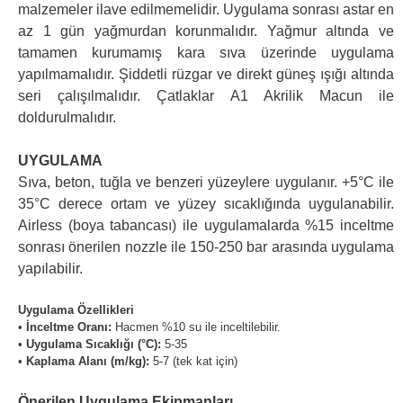
malzemeler ilave edilmemelidir. Uygulama sonrası astar en
az 1 gün yağmurdan korunmalıdır. Yağmur altında ve
tamamen kurumamış kara sıva üzerinde uygulama
yapılmamalıdır. Şiddetli rüzgar ve direkt güneş ışığı altında
seri çalışılmalıdır. Çatlaklar A1 Akrilik Macun ile
doldurulmalıdır.
UYGULAMA
Sıva, beton, tuğla ve benzeri yüzeylere uygulanır. +5°C ile
35°C derece ortam ve yüzey sıcaklığında uygulanabilir.
Airless (boya tabancası) ile uygulamalarda %15 inceltme
sonrası önerilen nozzle ile 150-250 bar arasında uygulama
yapılabilir.
Uygulama Özellikleri
•
İnceltme Oranı:
Hacmen %10 su ile inceltilebilir.
•
Uygulama Sıcaklığı (°C):
5-35
•
Kaplama Alanı (m/kg):
5-7 (tek kat için)
Önerilen Uygulama Ekipmanları