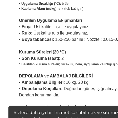
•
Uygulama Sıcaklığı (°C):
5-35
•
Kaplama Alanı (m/kg):
5-7 (tek kat için)
Önerilen Uygulama Ekipmanları
•
Fırça:
Üst kalite fırça ile uygulayınız.
•
Rulo:
Üst kalite rulo ile uygulayınız.
•
Boya tabancası:
150-250 bar ile ; Nozzle : 0.015-0.
Kuruma Süreleri (20 °C)
•
Son Kuruma (saat):
2
* Belirtilen kuruma süreleri; sıcaklık, nem, uygulama kalınlığı gib
DEPOLAMA ve AMBALAJ BİLGİLERİ
•
Ambalajlama Bilgileri:
10 kg, 20 kg
•
Depolama Koşulları:
Doğrudan güneş ışığı almayan,
Dondan korunmalıdır.
SAĞLIK ve GÜVENLİK BİLGİLERİ
Sizlere daha iyi bir hizmet sunabilmek ve sitemi
Ürün ambalajı üzerindeki zararlılık ve önlem ifadele