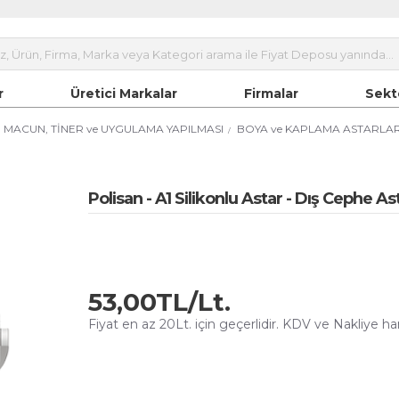
r
Üretici Markalar
Firmalar
Sekt
R, MACUN, TİNER ve UYGULAMA YAPILMASI
BOYA ve KAPLAMA ASTARLAR
Polisan - A1 Silikonlu Astar - Dış Cephe As
53,00TL/Lt.
Fiyat en az 20Lt. için geçerlidir. KDV ve Nakliye hari