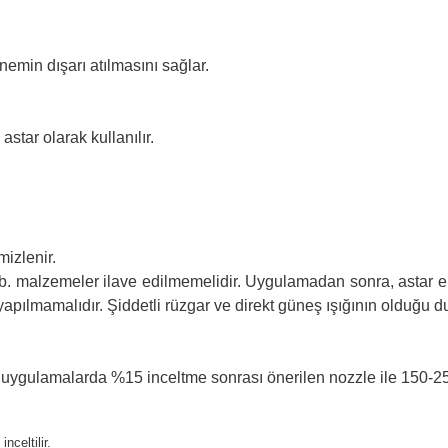
emin dışarı atılmasını sağlar.
star olarak kullanılır.
izlenir.
vb. malzemeler ilave edilmemelidir. Uygulamadan sonra, astar 
mamalıdır. Şiddetli rüzgar ve direkt güneş ışığının olduğu duru
le uygulamalarda %15 inceltme sonrası önerilen nozzle ile 150-2
celtilir.