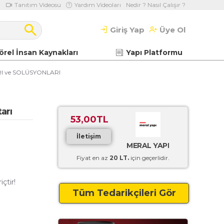
Tanıtım Videosu
Yardım Videoları
Nedir ? Nasıl Çalışır ?
Giriş Yap
Üye Ol
örel İnsan Kaynakları
Yapı Platformu
I ve SOLÜSYONLARI
tarı
53,00TL
İletişim
MERAL YAPI
Fiyat en az
20 LT.
için geçerlidir.
çtir!
Tüm Tedarikçileri Gör