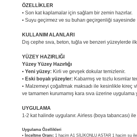
ÖZELLİKLER
• Son kat kaplamalar için sağlam bir zemin hazırlar.
• Suyu geçirmez ve su buharı geçirgenliği sayesinde n
KULLANIM ALANLARI
Dış cephe sıva, beton, tuğla ve benzeri yüzeylerde ilk a
YÜZEY HAZIRLIĞI
Yüzey Yüzey Hazırlığı
•
Yeni yüzey:
Kirli ve gevşek dokular temizlenir.
•
Eski boyalı yüzeyler:
Kabarmış ve tozlu kısımlar tem
• Malzemeyi çoğaltmak maksadı ile kesinlikle kireç 
ve tamamen kurumamış kara sıva üzerine uygulama yapıl
UYGULAMA
1-2 kat halinde uygulanır. Airless (boya tabancası) i
Uygulama Özellikleri
•
İnceltme Oranı:
1 hacim A1 SİLİKONLU ASTAR 1 hacim su ile in