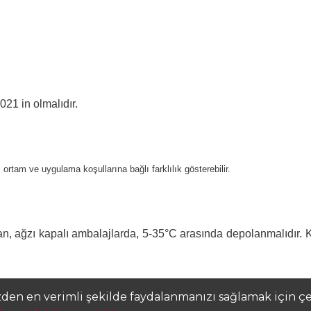
021 in olmalıdır.
i ortam ve uygulama koşullarına bağlı farklılık gösterebilir.
 ağzı kapalı ambalajlarda, 5-35°C arasında depolanmalıdır. Kul
zden en verimli şekilde faydalanmanızı sağlamak için çer
rinde belirtilen uyarıları dikkate alınız. Ürüne ait güvenlik 